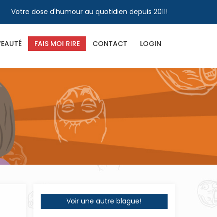
Votre dose d'humour au quotidien depuis 2011!
EAUTÉ
FAIS MOI RIRE
CONTACT
LOGIN
Voir une autre blague!