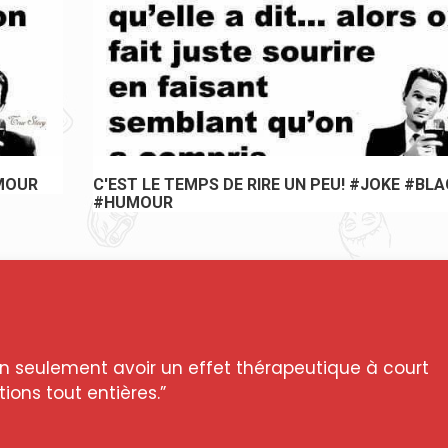
MOUR
C'EST LE TEMPS DE RIRE UN PEU! #JOKE #BL
#HUMOUR
n seulement avoir un effet thérapeutique à court
ions tout entières.”