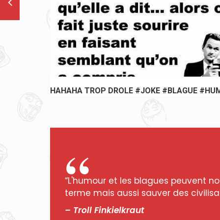
 #BLAGUE
HAHAHA TROP DROLE #JOKE #BLAGUE #HU
“L'humour et les blagues peuvent no
terme mais aussi sauver des civilisat
– Troll Finkielkraut