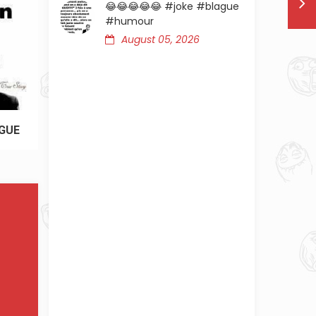
😂😂😂😂😂 #joke #blague
#humour
August 05, 2026
AGUE
C'EST LE TEMPS DE RIRE UN PEU! #JOKE #BLA
#HUMOUR