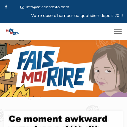
info@tavieentexto.com
Votre dose d'humour au quotidien depuis 2011!