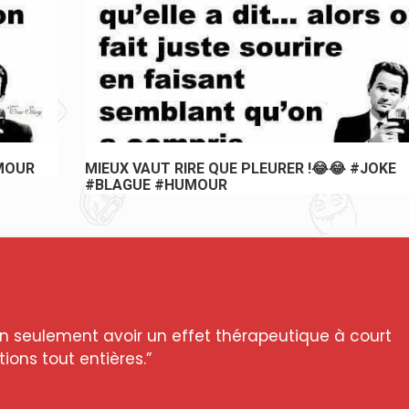
HAHAHA TROP DROLE #JOKE #BLAGUE #HUM
n seulement avoir un effet thérapeutique à court
ions tout entières.”