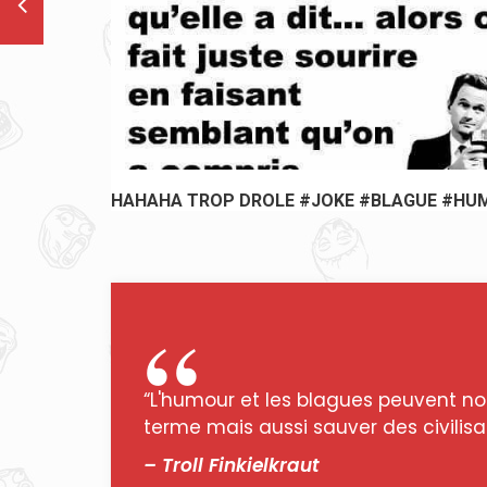
UMOUR
MIEUX VAUT RIRE QUE PLEURER !😂😂 #JOKE
#BLAGUE #HUMOUR
“L'humour et les blagues peuvent no
terme mais aussi sauver des civilisat
– Troll Finkielkraut