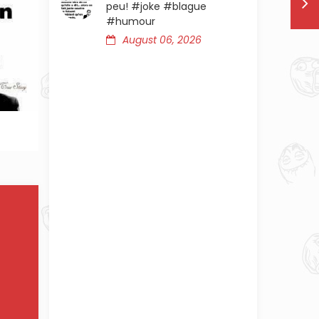
peu! #joke #blague
#humour
August 06, 2026
OUR
C'EST LE TEMPS DE RIRE UN PEU!