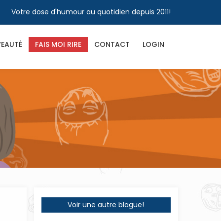
Votre dose d'humour au quotidien depuis 2011!
EAUTÉ
FAIS MOI RIRE
CONTACT
LOGIN
Voir une autre blague!