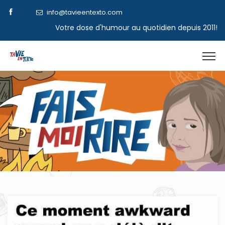
info@tavieentexto.com
Votre dose d'humour au quotidien depuis 2011!