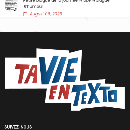
Petite blague de la journée #joke #blague
#humour
August 06, 2026
SUIVEZ-NOUS