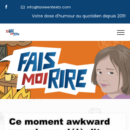
info@tavieentexto.com
Votre dose d'humour au quotidien depuis 2011!