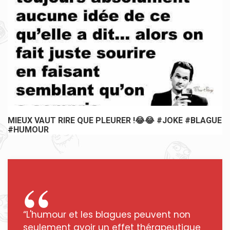
MIEUX VAUT RIRE QUE PLEURER !😂😂 #JOKE #BLAGUE
#HUMOUR
“L'humour et les blagues peuvent non
seulement avoir un effet thérapeutique