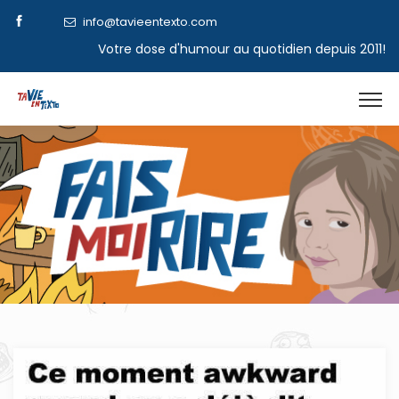
info@tavieentexto.com
Votre dose d'humour au quotidien depuis 2011!