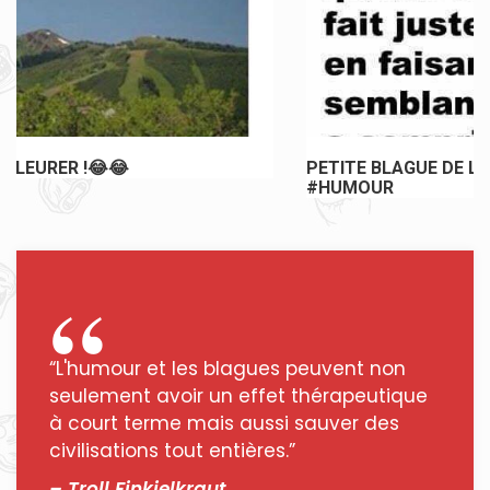
PETITE BLAGUE DE LA JOURNÉE #JOKE #BLAGUE
#HUMOUR
“L'humour et les blagues peuvent non
seulement avoir un effet thérapeutique
à court terme mais aussi sauver des
civilisations tout entières.”
– Troll Finkielkraut