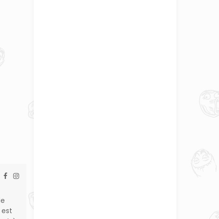
de
 est