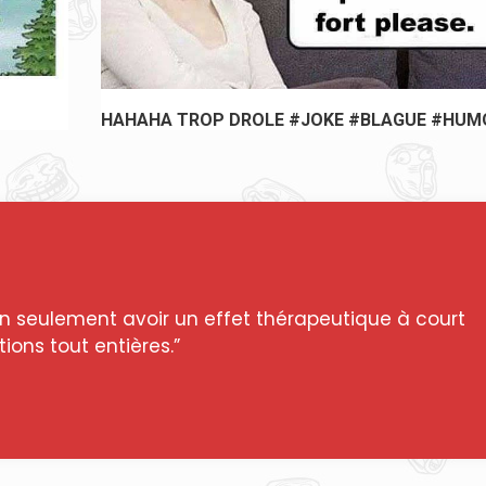
MOUR
😂😂😂😂😂 #JOKE #BLAGUE #HUMOUR
n seulement avoir un effet thérapeutique à court
ions tout entières.”