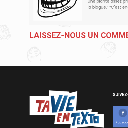
une plante assez pr
la blague.” “C'est 
LAISSEZ-NOUS UN COMM
SUIVEZ
Facebo