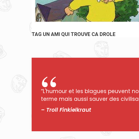
HAHAHA TROP DROLE #JOKE #BLAGUE #HU
“L'humour et les blagues peuvent no
terme mais aussi sauver des civilisat
– Troll Finkielkraut