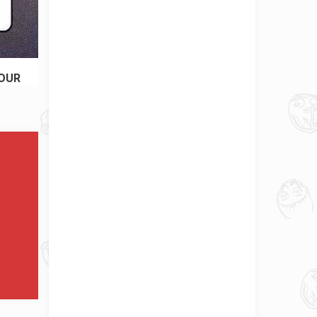
😂😂😂😂😂 #JOKE #BLAGUE #HUMOUR