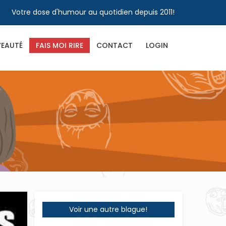
Votre dose d'humour au quotidien depuis 2011!
EAUTÉ
FAIS MOI RIRE
CONTACT
LOGIN
Voir une autre blague!