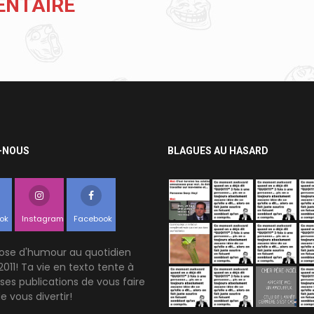
ENTAIRE
-NOUS
BLAGUES AU HASARD
ok
Instagram
Facebook
ose d'humour au quotidien
2011! Ta vie en texto tente à
 ses publications de vous faire
de vous divertir!