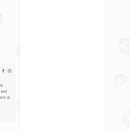
de
 est
ent à