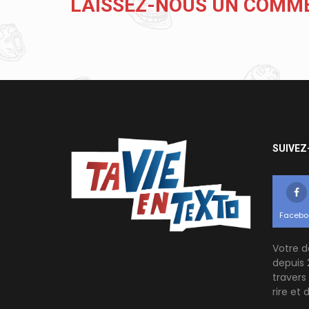
LAISSEZ-NOUS UN COMM
SUIVEZ
Facebo
Votre d
depuis 
travers
rire et 