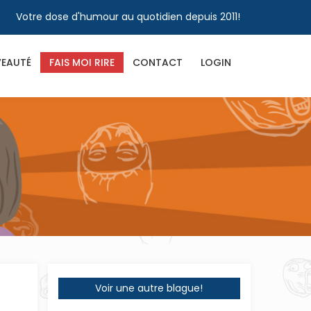
Votre dose d'humour au quotidien depuis 2011!
EAUTÉ
FAIS MOI RIRE
CONTACT
LOGIN
Voir une autre blague!