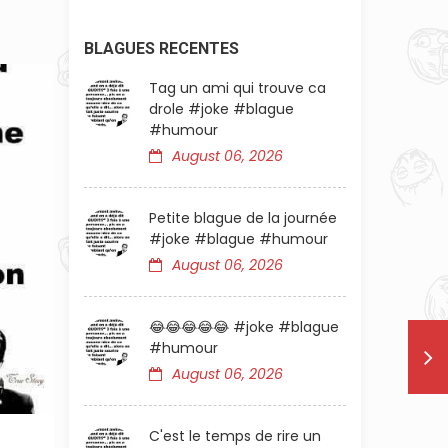
BLAGUES RECENTES
Tag un ami qui trouve ca
drole #joke #blague
#humour
August 06, 2026
Petite blague de la journée
#joke #blague #humour
August 06, 2026
😂😂😂😂😂 #joke #blague
#humour
August 06, 2026
C'est le temps de rire un
PETITE BLAGUE DE LA JOURNÉE