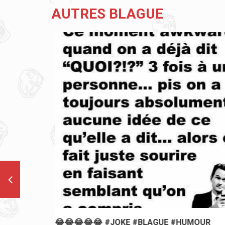
AUTRES BLAGUE
😂😂😂😂😂 #JOKE #BLAGUE #HUMOUR