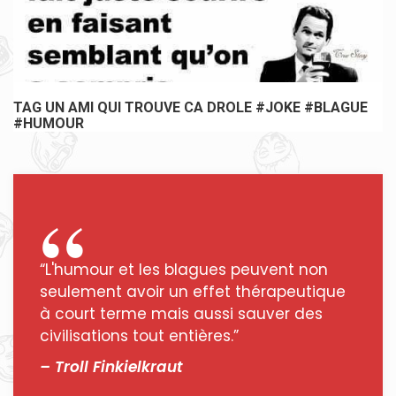
TAG UN AMI QUI TROUVE CA DROLE #JOKE #BLAGUE
#HUMOUR
“L'humour et les blagues peuvent non
seulement avoir un effet thérapeutique
à court terme mais aussi sauver des
civilisations tout entières.”
– Troll Finkielkraut