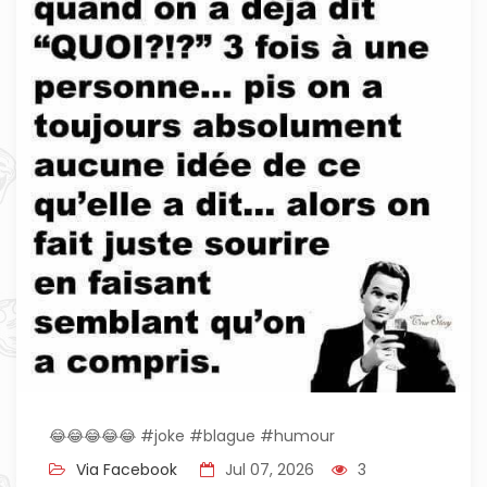
😂😂😂😂😂 #joke #blague #humour
Via Facebook
Jul 07, 2026
3