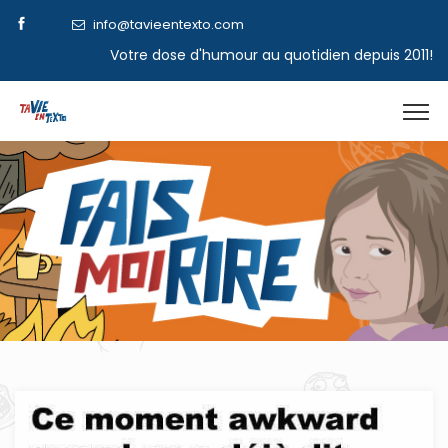
info@tavieentexto.com
Votre dose d'humour au quotidien depuis 2011!