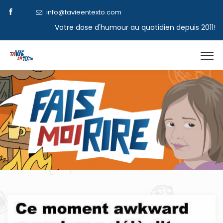
info@tavieentexto.com
Votre dose d'humour au quotidien depuis 2011!