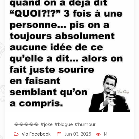
😂😂😂😂😂 #joke #blague #humour
Via Facebook
Jun 03, 2026
14