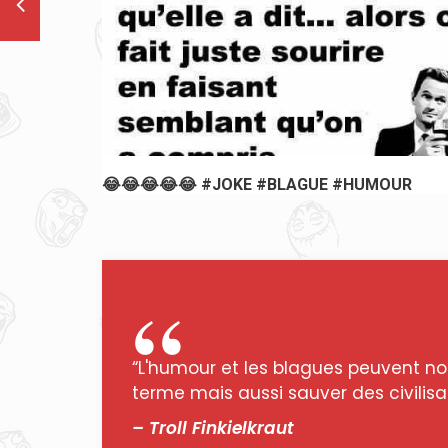
😂😂😂😂😂 #JOKE #BLAGUE #HUMOUR
“L'humour et les blagues peuvent no
terme mais aussi sauver des civilisat
– Troll Finkielkraut