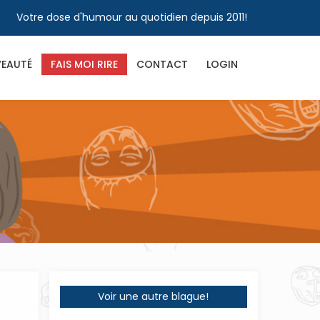
Votre dose d'humour au quotidien depuis 2011!
EAUTÉ
FAIS MOI RIRE
CONTACT
LOGIN
Voir une autre blague!