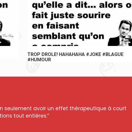
TROP DROLE! HAHAHAHA #JOKE #BLAGUE
#HUMOUR
n seulement avoir un effet thérapeutique à court
ions tout entières.”