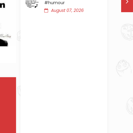
#humour
August 07, 2026
TAG UN AMI QUI TROUVE CA DROLE #JOKE #B
#HUMOUR