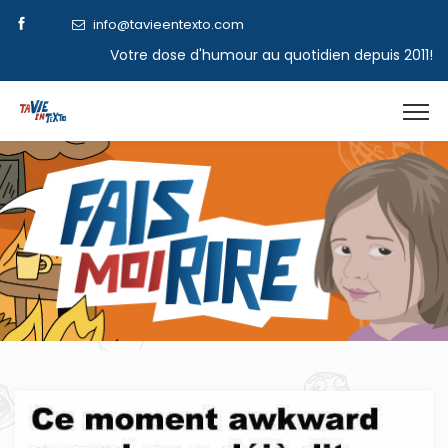
info@tavieentexto.com
Votre dose d'humour au quotidien depuis 2011!