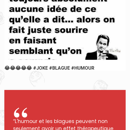
😂😂😂😂😂 #JOKE #BLAGUE #HUMOUR
“L'humour et les blagues peuvent non
seulement avoir un effet thérapeutique