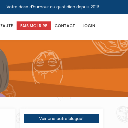
Votre dose d'humour au quotidien depuis 2011!
EAUTÉ
FAIS MOI RIRE
CONTACT
LOGIN
Voir une autre blague!