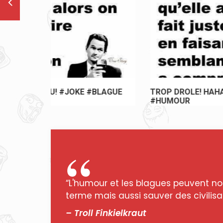
BLAGUE
TROP DROLE! HAHAHAHA #JOKE #BLAGUE
#HUMOUR
“L'humour et les blagues peuvent no
terme mais aussi sauver des civilisat
– Troll Finkielkraut