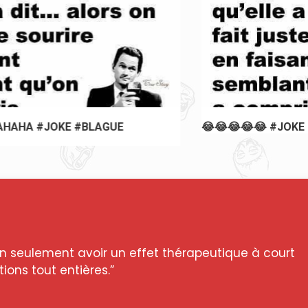
😂😂😂😂😂 #JOKE #BLAGUE #HUMOUR
n seulement avoir un effet thérapeutique à court
ions tout entières.”