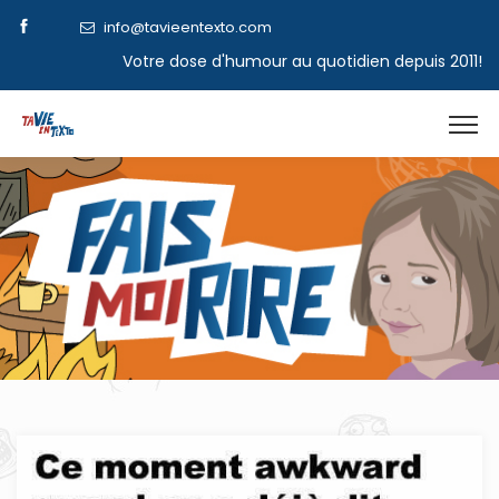
info@tavieentexto.com
Votre dose d'humour au quotidien depuis 2011!